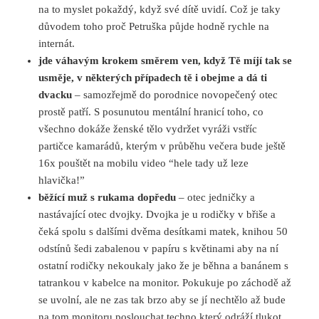
na to myslet pokaždý, když své dítě uvidí. Což je taky
důvodem toho proč Petruška půjde hodně rychle na
internát.
jde váhavým krokem směrem ven, když Tě míjí tak se
usměje, v některých případech tě i obejme a dá ti
dvacku
– samozřejmě do porodnice novopečený otec
prostě patří. S posunutou mentální hranicí toho, co
všechno dokáže ženské tělo vydržet vyráži vstříc
partičce kamarádů, kterým v průběhu večera bude ještě
16x pouštět na mobilu video “hele tady už leze
hlavička!”
běžící muž s rukama dopředu
– otec jedničky a
nastávající otec dvojky. Dvojka je u rodičky v břiše a
čeká spolu s dalšími dvěma desítkami matek, knihou 50
odstínů šedi zabalenou v papíru s květinami aby na ní
ostatní rodičky nekoukaly jako že je běhna a banánem s
tatrankou v kabelce na monitor. Pokukuje po záchodě až
se uvolní, ale ne zas tak brzo aby se jí nechtělo až bude
na tom monitoru poslouchat techno který odráží tlukot