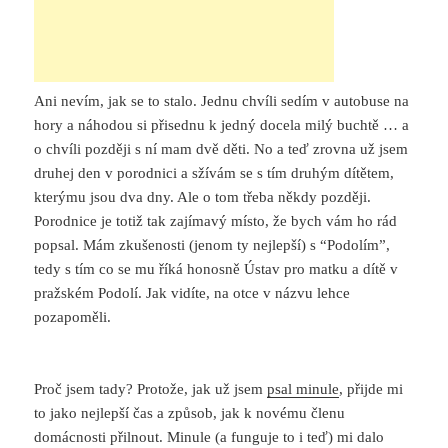
Ani nevím, jak se to stalo. Jednu chvíli sedím v autobuse na
hory a náhodou si přisednu k jedný docela milý buchtě … a
o chvíli později s ní mam dvě děti. No a teď zrovna už jsem
druhej den v porodnici a sžívám se s tím druhým dítětem,
kterýmu jsou dva dny. Ale o tom třeba někdy později.
Porodnice je totiž tak zajímavý místo, že bych vám ho rád
popsal. Mám zkušenosti (jenom ty nejlepší) s “Podolím”,
tedy s tím co se mu říká honosně Ústav pro matku a dítě v
pražském Podolí. Jak vidíte, na otce v názvu lehce
pozapoměli.
Proč jsem tady? Protože, jak už jsem
psal minule
, přijde mi
to jako nejlepší čas a způsob, jak k novému členu
domácnosti přilnout. Minule (a funguje to i teď) mi dalo