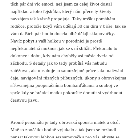
těch pár dní víc emocí, než jsem za celej život dostal
například z toho fejsbůku, který nám přece ty životy
navzájem tak krásně propojuje. Taky trošku pomáhám
rodičce, protože když vám udělají 30 cm díru v břiše, tak se
vám dalších pár hodin docela blbě dělají sklapovačky.
Navíc pobyt s vaší holkou v porodnici je prostě
nepřekonatelná možnost jak se s ní sbližit. Překonalo to
dokonce i dobu, kdy nám chyběly asi měsíc dveře od
záchodu. S detaily jak to tady probíhá vás nebudu
zatěžovat, ale obsahuje to samozřejmě práce jako nalévání
čaje, navigování různých příbuzných, úkony s obrovskejma
síťovanejma pooperačníma bombarďákama a souboj ve
sprše kdy se bránící matku pokoušíte donutit si vydrhnout
čerstvou jizvu.
Kromě personálu je tady obrovská spousta matek a otců.
Mně to zpočátku hodně vyjukalo a tak jsem se rozhodl
napsat takovou lehkou seznamovačku pro vás, abyste se