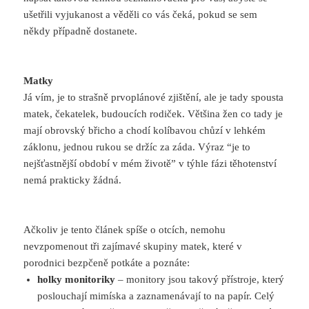
ušetřili vyjukanost a věděli co vás čeká, pokud se sem
někdy případně dostanete.
Matky
Já vím, je to strašně prvoplánové zjištění, ale je tady spousta
matek, čekatelek, budoucích rodiček. Většina žen co tady je
mají obrovský břicho a chodí kolíbavou chůzí v lehkém
záklonu, jednou rukou se držíc za záda. Výraz “je to
nejšťastnější období v mém životě” v týhle fázi těhotenství
nemá prakticky žádná.
Ačkoliv je tento článek spíše o otcích, nemohu
nevzpomenout tři zajímavé skupiny matek, které v
porodnici bezpčeně potkáte a poznáte:
holky monitoriky
– monitory jsou takový přístroje, který
poslouchají mimíska a zaznamenávají to na papír. Celý